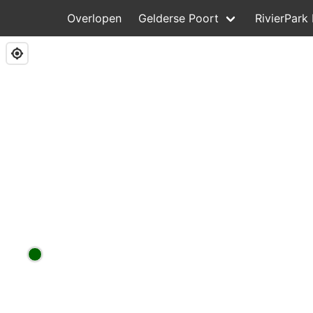
Overlopen
Gelderse Poort
RivierPark