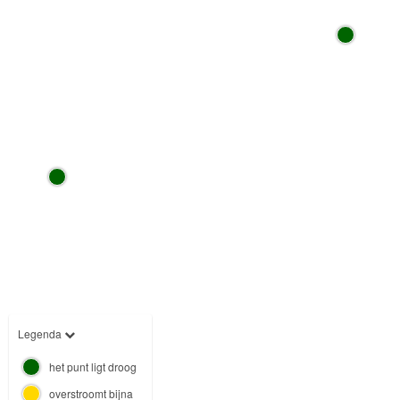
Legenda
het punt ligt droog
overstroomt bijna